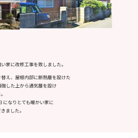
強い家に改修工事を致しました。
き替え、屋根内部に断熱層を設けた
補強した上から通気層を設け
た。
３になりとても暖かい家に
だきました。