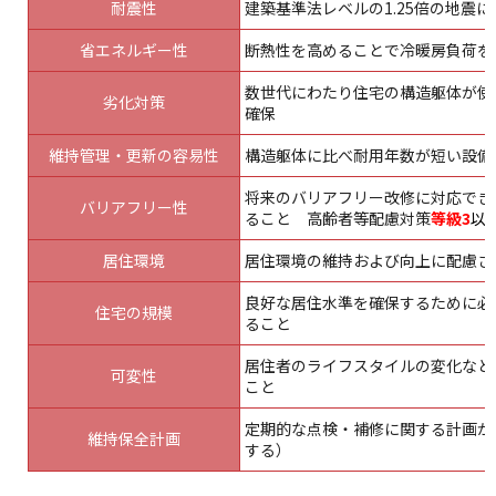
耐震性
建築基準法レベルの1.25倍の地震
省エネルギー性
断熱性を高めることで冷暖房負荷を
数世代にわたり住宅の構造躯体が使
劣化対策
確保
維持管理・更新の容易性
構造躯体に比べ耐用年数が短い設備
将来のバリアフリー改修に対応でき
バリアフリー性
ること 高齢者等配慮対策
等級3
以
居住環境
居住環境の維持および向上に配慮さ
良好な居住水準を確保するために必
住宅の規模
ること
居住者のライフスタイルの変化など
可変性
こと
定期的な点検・補修に関する計画が
維持保全計画
する）