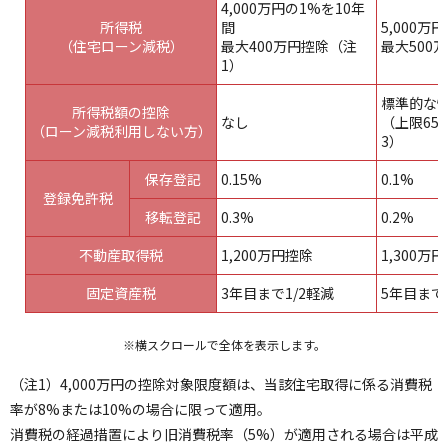
4,000万円の1%を10年
所得税
間
5,000万
（住宅ローン減税）
最大400万円控除（注
最大500
1）
標準的な
所得税額の控除
なし
（上限65
（ローン減税利用しない方）
3）
保存登記
0.15%
0.1%
登録免許税
移転登記
0.3%
0.2%
不動産取得税
1,200万円控除
1,300万
固定資産税
3年目まで1/2軽減
5年目まで
※横スクロールで全体を表示します。
（注1）4,000万円の控除対象限度額は、当該住宅取得に係る消費税
率が8%または10%の場合に限って適用。
消費税の経過措置により旧消費税率（5%）が適用される場合は平成