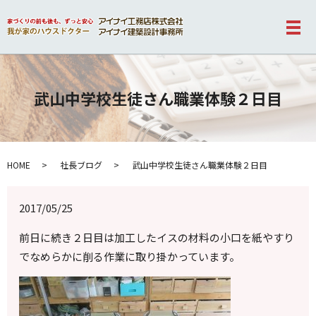
メ
武山中学校生徒さん職業体験２日目
HOME
社長ブログ
武山中学校生徒さん職業体験２日目
2017/05/25
前日に続き２日目は加工したイスの材料の小口を紙やすり
でなめらかに削る作業に取り掛かっています。