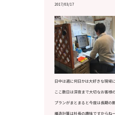
2017/03/17
日中は週に何日かは大好きな現場
ここ数日は深夜まで大切なお客様
プランがまとまると今度は長期の
構造計算は社長の趣味ですからねー(^