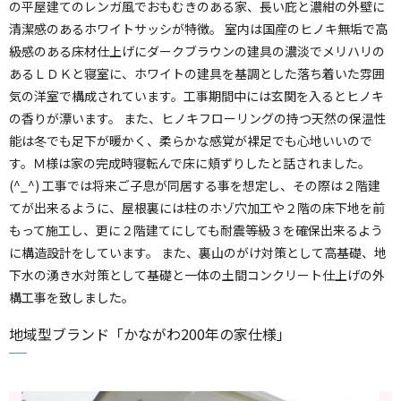
の平屋建てのレンガ風でおもむきのある家、長い庇と濃紺の外壁に
清潔感のあるホワイトサッシが特徴。 室内は国産のヒノキ無垢で高
級感のある床材仕上げにダークブラウンの建具の濃淡でメリハリの
あるＬＤＫと寝室に、ホワイトの建具を基調とした落ち着いた雰囲
気の洋室で構成されています。工事期間中には玄関を入るとヒノキ
の香りが漂います。 また、ヒノキフローリングの持つ天然の保温性
能は冬でも足下が暖かく、柔らかな感覚が裸足でも心地いいので
す。Ｍ様は家の完成時寝転んで床に頬ずりしたと話されました。
(^_^) 工事では将来ご子息が同居する事を想定し、その際は２階建
てが出来るように、屋根裏には柱のホゾ穴加工や２階の床下地を前
もって施工し、更に２階建てにしても耐震等級３を確保出来るよう
に構造設計をしています。 また、裏山のがけ対策として高基礎、地
下水の湧き水対策として基礎と一体の土間コンクリート仕上げの外
構工事を致しました。
地域型ブランド「かながわ200年の家仕様」