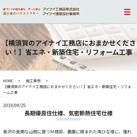
メ
【横須賀のアイナイ工務店におまかせくださ
い！】省エネ・新築住宅・リフォーム工事
HOME
施工事例
【横須賀のアイナイ工務店におまかせください！】省エネ・新築住宅・リフォ
ーム工事
2019/09/25
長期優良住仕様、気密断熱住宅仕様
長沢の長閑な山間に建つＭ様邸、農園に囲まれた南ひな壇に、憧れ