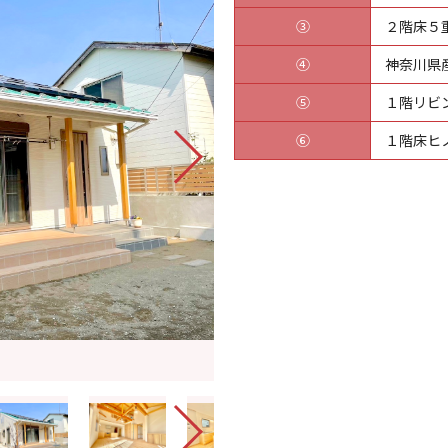
③
２階床５
④
神奈川県
⑤
１階リビ
⑥
１階床ヒ