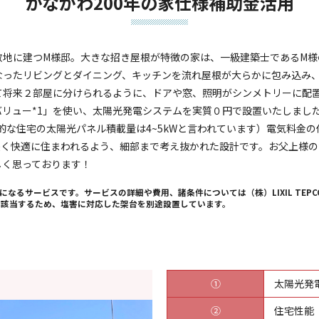
かながわ200年の家仕様補助金活用
敷地に建つM様邸。大きな招き屋根が特徴の家は、一級建築士であるM様
なったリビングとダイニング、キッチンを流れ屋根が大らかに包み込み
来２部屋に分けられるように、ドアや窓、照明がシンメトリーに配置されて
リュー*1」を使い、太陽光発電システムを実質０円で設置いたしました
平均的な住宅の太陽光パネル積載量は4~5kWと言われています）電気料金
長く快適に住まわれるよう、細部まで考え抜かれた設計です。お父上様の
しく思っております！
になるサービスです。サービスの詳細や費用、諸条件については（株）LIXIL TE
域に該当するため、塩害に対応した架台を別途設置しています。
①
太陽光発
②
住宅性能