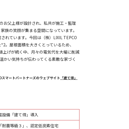
のお父上様が設計され、私共が施工・監理
、家族の笑顔が集まる空間になっています。
います。今回は（株）LIXIL TEPCO
*2。屋根面積を大きくとっているため、
の値上げが続く中、月々の電気代を大幅に削減
温かい気持ちが伝わってくる素敵な家づく
PCOスマートパートナーズのウェブサイト
「建て得」
電設備「建て得」導入
「耐震等級３」、認定低炭素住宅