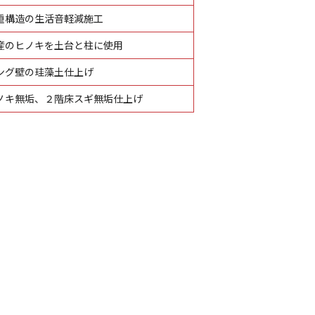
重構造の生活音軽減施工
産のヒノキを土台と柱に使用
ング壁の珪藻土仕上げ
ノキ無垢、２階床スギ無垢仕上げ