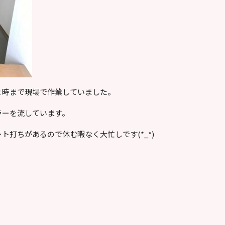
２時まで現場で作業していました。
ラーを流しています。
ト打ちがあるので休む暇なく大忙しです(*_*)