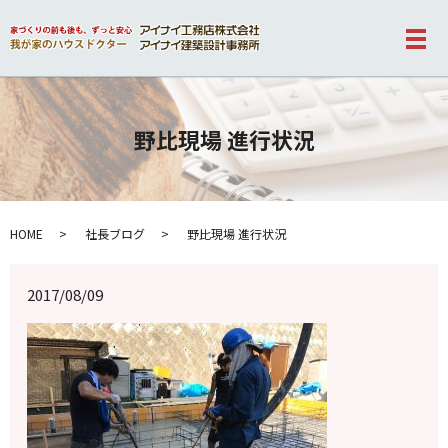
メ
野比現場 進行状況
HOME
社長ブログ
野比現場 進行状況
2017/08/09