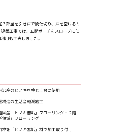
室３部屋を引き戸で間仕切り、戸を空けると
 建築工事では、玄関ポーチをスロープに仕
効利用も工夫しました。
丹沢産のヒノキを柱と土台に使用
重構造の生活音軽減施工
階国産「ヒノキ無垢」フローリング・２階
ギ無垢」フローリング
口枠を「ヒノキ無垢」材で加工取り付け