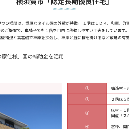
横須賀市「認定長期優良住宅」
建つＯ様邸は、重厚なタイル調の外壁が特徴。 １階はＬＤＫ、和室、洋
のご提案で、車椅子でも１階を自由に移動しやすい工夫をしています。
擁壁補強と高基礎で車庫を拡張し、車庫と庭に橋を掛けるなど敷地の有
の家仕様」国の補助金を活用
①
構造材・
②
２階床５
床材・１
③
国産「ス
④
窓枠、開