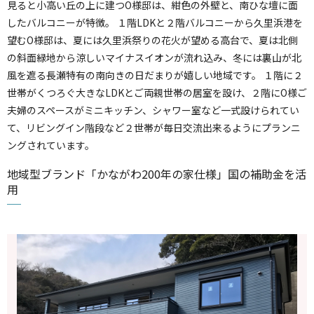
見ると小高い丘の上に建つO様邸は、紺色の外壁と、南ひな壇に面
したバルコニーが特徴。 １階LDKと２階バルコニーから久里浜港を
望むO様邸は、夏には久里浜祭りの花火が望める高台で、夏は北側
の斜面緑地から涼しいマイナスイオンが流れ込み、冬には裏山が北
風を遮る長瀬特有の南向きの日だまりが嬉しい地域です。 １階に２
世帯がくつろぐ大きなLDKとご両親世帯の居室を設け、２階にO様ご
夫婦のスペースがミニキッチン、シャワー室など一式設けられてい
て、リビングイン階段など２世帯が毎日交流出来るようにプランニ
ングされています。
地域型ブランド「かながわ200年の家仕様」国の補助金を活
用