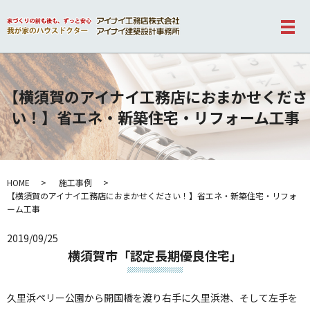
メ
【横須賀のアイナイ工務店におまかせくださ
い！】省エネ・新築住宅・リフォーム工事
HOME
施工事例
【横須賀のアイナイ工務店におまかせください！】省エネ・新築住宅・リフォ
ーム工事
2019/09/25
横須賀市「認定長期優良住宅」
久里浜ペリー公園から開国橋を渡り右手に久里浜港、そして左手を