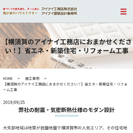
メ
【横須賀のアイナイ工務店におまかせくださ
い！】省エネ・新築住宅・リフォーム工事
HOME
施工事例
【横須賀のアイナイ工務店におまかせください！】省エネ・新築住宅・リフォ
ーム工事
2019/09/25
弊社の耐震・気密断熱仕様のモダン設計
大矢部地域は地質が岩盤地盤で横須賀市の人気エリア、その住宅地