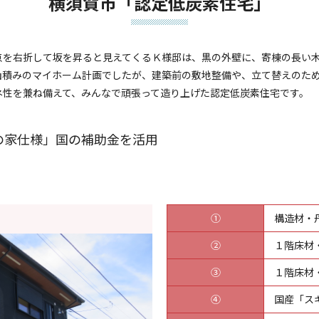
横須賀市「認定低炭素住宅」
点を右折して坂を昇ると見えてくるＫ様邸は、黒の外壁に、寄棟の長い
山積みのマイホーム計画でしたが、建築前の敷地整備や、立て替えのた
ネ性を兼ね備えて、みんなで頑張って造り上げた認定低炭素住宅です。
の家仕様」国の補助金を活用
①
構造材・
②
１階床材
③
１階床材
④
国産「ス